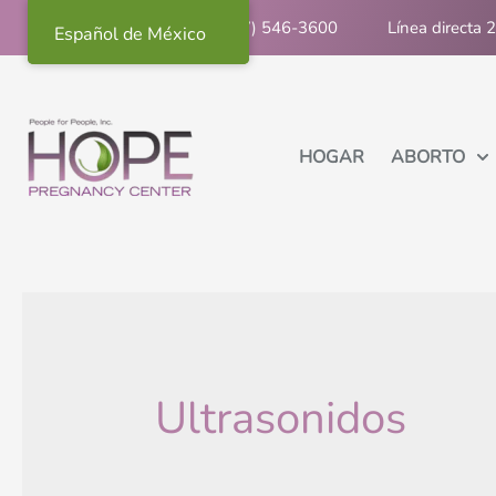
Llámanos: (267) 546-3600
Línea directa 
Español de México
HOGAR
ABORTO
Ultrasonidos