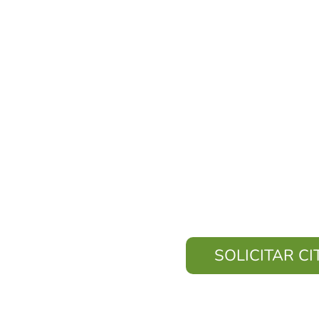
Estamos comprometidos a s
mujeres, hombres y
independientemente de 
religión, origen étnico, si
estado de salud o in
SOLICITAR CI