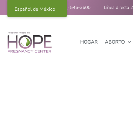
Llámanos: (267) 546-3600
Línea directa 
Español de México
HOGAR
ABORTO
Información sobre e
Filadelfia del norte
Informamos. Tú decides.