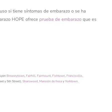
cluso si tiene síntomas de embarazo o se ha
mbarazo HOPE ofrece
prueba de embarazo
que es
luyen
Brewerytown
,
Fairhill
,
Fairmount
,
Fishtown
,
Francisville
,
et y 5th Street),
Sharswood
,
Mansión de fresa
y
Yorktown
.