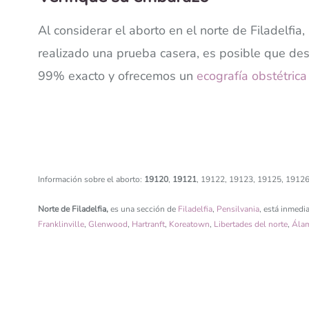
Al considerar el aborto en el norte de Filadelfi
realizado una prueba casera, es posible que de
99% exacto y ofrecemos un
ecografía obstétrica
Información sobre el aborto:
19120
,
19121
, 19122, 19123, 19125, 1912
Norte de Filadelfia,
es una sección de
Filadelfia
,
Pensilvania
, está inmedi
Franklinville
,
Glenwood
,
Hartranft
,
Koreatown
,
Libertades del norte
,
Ála