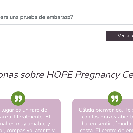
e para una prueba de embarazo?
Ver la 
sonas sobre HOPE Pregnancy Ce
 lugar es un faro de
Cálida bienvenida. Te
anza, literalmente. El
con los brazos abiert
nal es muy amable y
hacen sentir cómodo 
r, compasivo, atento y
costa. El centro de e