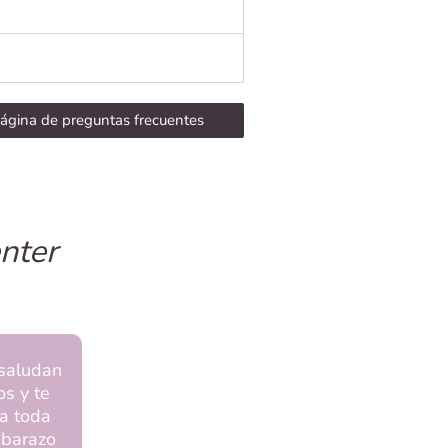
página de preguntas frecuentes
nter
 saludan
os y te
a toda
mbarazo