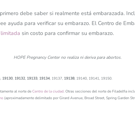
a, primero debe saber si realmente está embarazada. In
see ayuda para verificar su embarazo. El Centro de E
 limitada
sin costo para confirmar su embarazo.
HOPE Pregnancy Center no realiza ni deriva para abortos.
6,
19130
,
19132
,
19133
,
19134
, 19137,
19138
, 19140, 19141, 19150.
atamente al norte de
Centro de la ciudad
. Otras secciones del norte de Filadelfia inc
mo
(aproximadamente delimitado por Girard Avenue, Broad Street, Spring Garden Stre